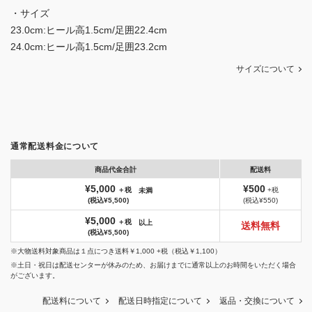
・サイズ
23.0cm:ヒール高1.5cm/足囲22.4cm
24.0cm:ヒール高1.5cm/足囲23.2cm
サイズについて
通常配送料金について
商品代金合計
配送料
¥5,000
¥500
＋税
+税
未満
(税込¥5,500)
(税込¥550)
¥5,000
＋税
以上
送料無料
(税込¥5,500)
※大物送料対象商品は１点につき送料￥1,000 +税（税込￥1,100）
※土日・祝日は配送センターが休みのため、お届けまでに通常以上のお時間をいただく場合
がございます。
配送料について
配送日時指定について
返品・交換について