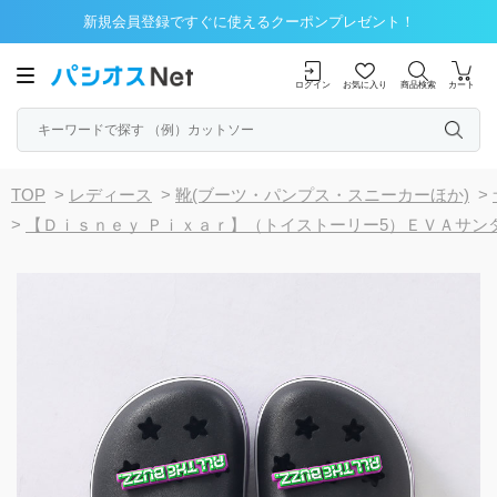
新規会員登録ですぐに使えるクーポンプレゼント！
ログイン
お気に入り
商品検索
カート
TOP
>
レディース
>
靴(ブーツ・パンプス・スニーカーほか)
>
>
【Ｄｉｓｎｅｙ Ｐｉｘａｒ】（トイストーリー5）ＥＶＡサン