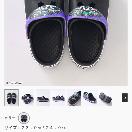
Ne
カラー
サイズ：
２３．０㎝ / ２４．０㎝