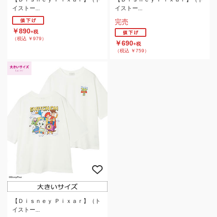
イストー...
イストー...
完売
￥890
+税
（税込 ￥979）
￥690
+税
（税込 ￥759）
【Ｄｉｓｎｅｙ Ｐｉｘａｒ】（ト
イストー...