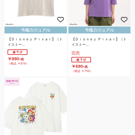
【Ｄｉｓｎｅｙ Ｐｉｘａｒ】（ト
【Ｄｉｓｎｅｙ Ｐｉｘａｒ】（ト
イストー...
イストー...
完売
￥890
+税
（税込 ￥979）
￥690
+税
（税込 ￥759）