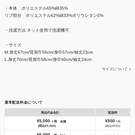
・本体 ポリエステル65%綿35%
リブ部分 ポリエステル62%綿33%ポリウレタン5%
・洗濯方法:ネット使用で洗濯機可
・サイズ
M:身丈67cm/背肩巾56cm/身巾57cm/袖丈23cm
L:身丈70cm/背肩巾58cm/身巾60cm/袖丈24cm
サイズについて
通常配送料金について
商品代金合計
配送料
¥5,000
¥500
＋税
+税
未満
(税込¥5,500)
(税込¥550)
¥5,000