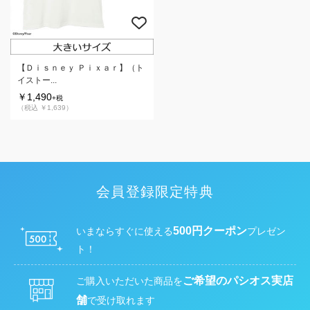
【Ｄｉｓｎｅｙ Ｐｉｘａｒ】（ト
イストー...
￥1,490
+税
（税込 ￥1,639）
会員登録限定特典
500円クーポン
いまならすぐに使える
プレゼン
ト！
ご希望のパシオス実店
ご購入いただいた商品を
舗
で受け取れます