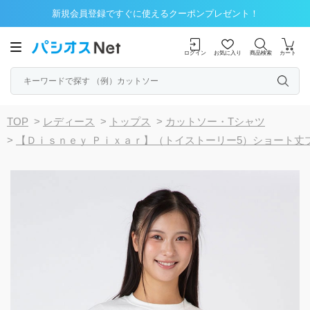
新規会員登録ですぐに使えるクーポンプレゼント！
ログイン
お気に入り
商品検索
カート
TOP
>
レディース
>
トップス
>
カットソー・Tシャツ
>
【Ｄｉｓｎｅｙ Ｐｉｘａｒ】（トイストーリー5）ショート丈