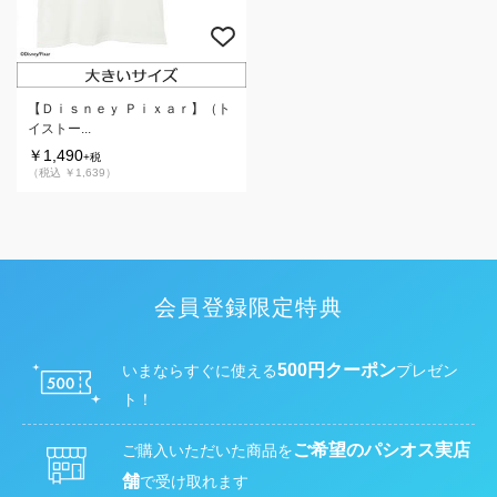
【Ｄｉｓｎｅｙ Ｐｉｘａｒ】（ト
イストー...
￥1,490
+税
（税込 ￥1,639）
会員登録限定特典
500円クーポン
いまならすぐに使える
プレゼン
ト！
ご希望のパシオス実店
ご購入いただいた商品を
舗
で受け取れます