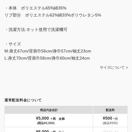
・本体 ポリエステル65%綿35%
リブ部分 ポリエステル62%綿33%ポリウレタン5%
・洗濯方法:ネット使用で洗濯機可
・サイズ
M:身丈67cm/背肩巾56cm/身巾57cm/袖丈23cm
L:身丈70cm/背肩巾58cm/身巾60cm/袖丈24cm
サイズについて
通常配送料金について
商品代金合計
配送料
¥5,000
¥500
＋税
+税
未満
(税込¥5,500)
(税込¥550)
¥5,000