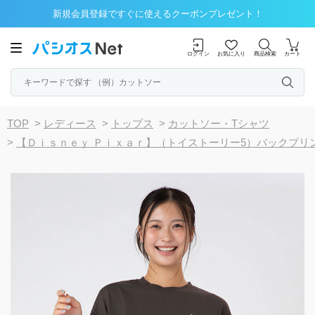
新規会員登録ですぐに使えるクーポンプレゼント！
ログイン
お気に入り
商品検索
カート
TOP
>
レディース
>
トップス
>
カットソー・Tシャツ
>
【Ｄｉｓｎｅｙ Ｐｉｘａｒ】（トイストーリー5）バックプリ