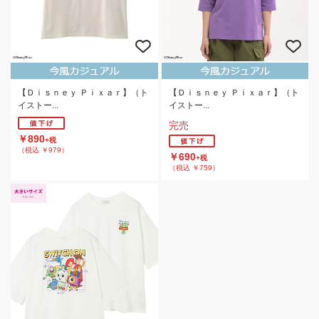
【Ｄｉｓｎｅｙ Ｐｉｘａｒ】（ト
【Ｄｉｓｎｅｙ Ｐｉｘａｒ】（ト
イストー...
イストー...
完売
￥890
+税
（税込 ￥979）
￥690
+税
（税込 ￥759）