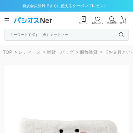
新規会員登録ですぐに使えるクーポンプレゼント！
ログイン
お気に入り
商品検索
カート
TOP
>
レディース
>
雑貨・バッグ
>
服飾雑貨
>
【お文具とい