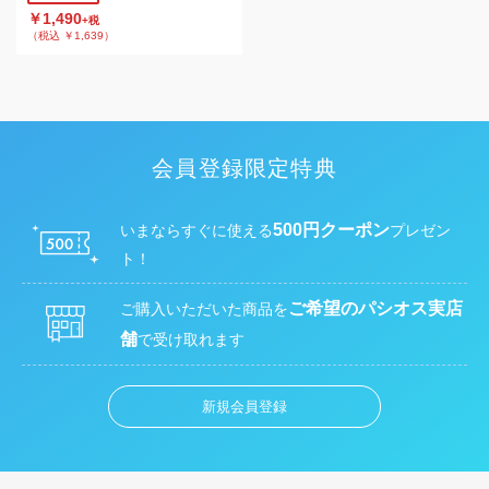
￥1,490
+税
（税込 ￥1,639）
会員登録限定特典
500円クーポン
いまならすぐに使える
プレゼン
ト！
ご希望のパシオス実店
ご購入いただいた商品を
舗
で受け取れます
新規会員登録