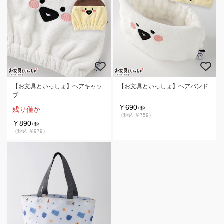
【お文具といっしょ】ヘアキャッ
【お文具といっしょ】ヘアバンド
プ
￥690
残り僅か
+税
（税込 ￥759）
￥890
+税
（税込 ￥979）