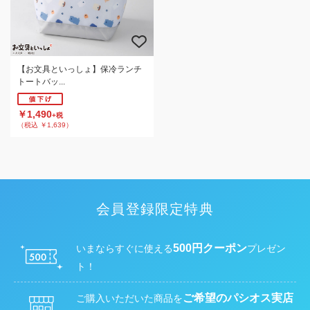
【お文具といっしょ】保冷ランチ
トートバッ...
￥1,490
+税
（税込 ￥1,639）
会員登録限定特典
500円クーポン
いまならすぐに使える
プレゼン
ト！
ご希望のパシオス実店
ご購入いただいた商品を