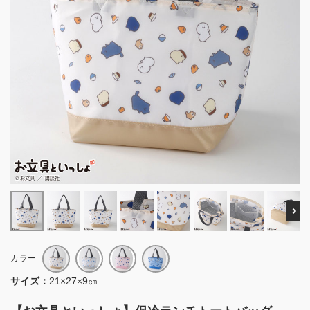
Ne
カラー
サイズ：
21×27×9㎝