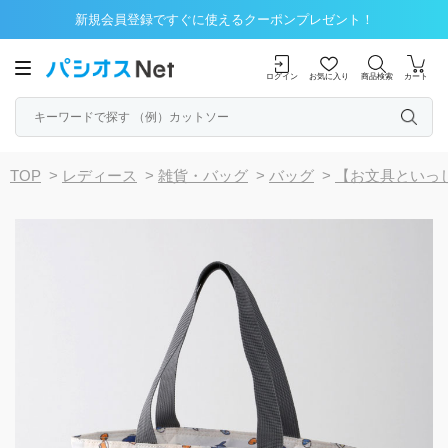
新規会員登録ですぐに使えるクーポンプレゼント！
ログイン
お気に入り
商品検索
カート
TOP
>
レディース
>
雑貨・バッグ
>
バッグ
>
【お文具といっ