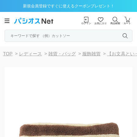
新規会員登録ですぐに使えるクーポンプレゼント！
ログイン
お気に入り
商品検索
カート
TOP
>
レディース
>
雑貨・バッグ
>
服飾雑貨
>
【お文具とい