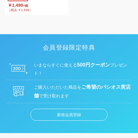
￥1,490
+税
（税込 ￥1,639）
会員登録限定特典
500円クーポン
いまならすぐに使える
プレゼン
ト！
ご希望のパシオス実店
ご購入いただいた商品を
舗
で受け取れます
新規会員登録