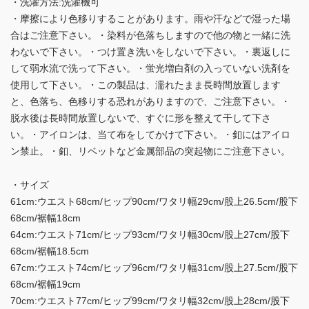
・洗濯方法:洗濯機可
・摩擦により色移りすることがあります。雨や汗などで湿った場
合はご注意下さい。・染料が色落ちしますので他の物と一緒に洗
わないで下さい。・つけ置き洗いをしないで下さい。・裏返しに
して弱水流で洗って下さい。・蛍光増白剤の入っていない洗剤を
使用して下さい。・この製品は、濡れたまま長時間放置します
と、色落ち、色移りする恐れがありますので、ご注意下さい。・
脱水後は長時間放置しないで、すぐに形を整えて干して下さ
い。・アイロンは、当て布をしてかけて下さい。・釦にはアイロ
ン禁止。・釦、リベットなど金属部品の突起物にご注意下さい。
・サイズ
61cm:ウエスト68cm/ヒップ90cm/ワタリ幅29cm/股上26.5cm/股下
68cm/裾幅18cm
64cm:ウエスト71cm/ヒップ93cm/ワタリ幅30cm/股上27cm/股下
68cm/裾幅18.5cm
67cm:ウエスト74cm/ヒップ96cm/ワタリ幅31cm/股上27.5cm/股下
68cm/裾幅19cm
70cm:ウエスト77cm/ヒップ99cm/ワタリ幅32cm/股上28cm/股下