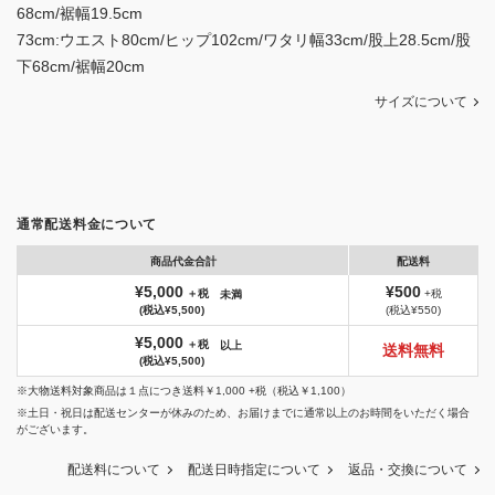
68cm/裾幅19.5cm
73cm:ウエスト80cm/ヒップ102cm/ワタリ幅33cm/股上28.5cm/股
下68cm/裾幅20cm
サイズについて
通常配送料金について
商品代金合計
配送料
¥5,000
¥500
＋税
+税
未満
(税込¥5,500)
(税込¥550)
¥5,000
＋税
以上
送料無料
(税込¥5,500)
※大物送料対象商品は１点につき送料￥1,000 +税（税込￥1,100）
※土日・祝日は配送センターが休みのため、お届けまでに通常以上のお時間をいただく場合
がございます。
配送料について
配送日時指定について
返品・交換について