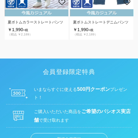
夏ボトムカラーストレートパンツ
夏ボトムストレートデニムパンツ
￥1,990
￥1,990
+税
+税
（税込 ￥2,189）
（税込 ￥2,189）
会員登録限定特典
500円クーポン
いまならすぐに使える
プレゼン
ト！
ご希望のパシオス実店
ご購入いただいた商品を
舗
で受け取れます