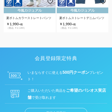
夏ボトムカラーストレートパンツ
夏ボトムストレートデニムパンツ
￥1,990
￥1,990
+税
+税
（税込 ￥2,189）
（税込 ￥2,189）
会員登録限定特典
500円クーポン
いまならすぐに使える
プレゼン
ト！
ご希望のパシオス実店
ご購入いただいた商品を
舗
で受け取れます