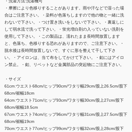
・洗濯方法:洗濯機可
・摩擦により色移りすることがあります。雨や汗などで湿った場
合はご注意下さい。・染料が色落ちしますので他の物と一緒に洗
わないで下さい。・つけ置き洗いをしないで下さい。・裏返しに
して弱水流で洗って下さい。・蛍光増白剤の入っていない洗剤を
使用して下さい。・この製品は、濡れたまま長時間放置します
と、色落ち、色移りする恐れがありますので、ご注意下さい。・
脱水後は長時間放置しないで、すぐに形を整えて干して下さ
い。・アイロンは、当て布をしてかけて下さい。・釦にはアイロ
ン禁止。・釦、リベットなど金属部品の突起物にご注意下さい。
・サイズ
61cm:ウエスト68cm/ヒップ90cm/ワタリ幅29cm/股上26.5cm/股下
68cm/裾幅18cm
64cm:ウエスト71cm/ヒップ93cm/ワタリ幅30cm/股上27cm/股下
68cm/裾幅18.5cm
67cm:ウエスト74cm/ヒップ96cm/ワタリ幅31cm/股上27.5cm/股下
68cm/裾幅19cm
70cm:ウエスト77cm/ヒップ99cm/ワタリ幅32cm/股上28cm/股下