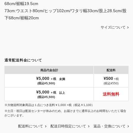
68cm/裾幅19.5cm
73cm:ウエスト80cm/ヒップ102cm/ワタリ幅33cm/股上28.5cm/股
下68cm/裾幅20cm
サイズについて
通常配送料金について
商品代金合計
配送料
¥5,000
¥500
＋税
+税
未満
(税込¥5,500)
(税込¥550)
¥5,000
＋税
以上
送料無料
(税込¥5,500)
※大物送料対象商品は１点につき送料￥1,000 +税（税込￥1,100）
※土日・祝日は配送センターが休みのため、お届けまでに通常以上のお時間をいただく場合
がございます。
配送料について
配送日時指定について
返品・交換について