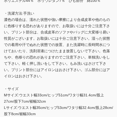
ポリエステル44％ ポリウレタン7％ ひも部分 綿100％
・洗濯方法:手洗い
濃色の場合は、濡れた状態や強い摩擦により合成皮革や他のもの
に色移りする恐れがありますので、お取扱いには十分ご注意下さ
い。プリント部分は、合成皮革のソファやバッグに大変移り易い
性質がございます。お取扱いには十分ご注意下さい。湿った状態
での着用や汗でぬれた状態での放置、また洗濯時に長時間水につ
けておいたり、洗剤溶液につけたまま放置しないで下さい。色落
ちや、色移りの恐れがありますのでご注意下さい。単独洗いをし
て下さい。軽く押し洗いをして下さい。もみ洗いはさけて下さ
い。プリント部分にはアイロンはおさけ下さい。ゴム部分にはア
イロンはおさけ下さい。
・サイズ
Mサイズ:ウエスト幅33cm/ヒップ51cm/ワタリ幅31.4cm/股上
27cm/股下7cm/裾幅32cm
Lサイズ:ウエスト幅35cm/ヒップ53cm/ワタリ幅32.4cm/股上28cm/
股下8cm/裾幅33cm