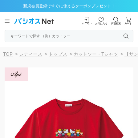
新規会員登録ですぐに使えるクーポンプレゼント！
ログイン
お気に入り
商品検索
カート
TOP
>
レディース
>
トップス
>
カットソー・Tシャツ
>
【サ