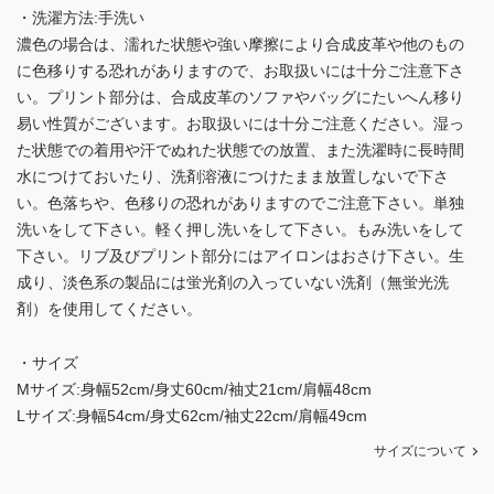
・洗濯方法:手洗い
濃色の場合は、濡れた状態や強い摩擦により合成皮革や他のもの
に色移りする恐れがありますので、お取扱いには十分ご注意下さ
い。プリント部分は、合成皮革のソファやバッグにたいへん移り
易い性質がございます。お取扱いには十分ご注意ください。湿っ
た状態での着用や汗でぬれた状態での放置、また洗濯時に長時間
水につけておいたり、洗剤溶液につけたまま放置しないで下さ
い。色落ちや、色移りの恐れがありますのでご注意下さい。単独
洗いをして下さい。軽く押し洗いをして下さい。もみ洗いをして
下さい。リブ及びプリント部分にはアイロンはおさけ下さい。生
成り、淡色系の製品には蛍光剤の入っていない洗剤（無蛍光洗
剤）を使用してください。
・サイズ
Mサイズ:身幅52cm/身丈60cm/袖丈21cm/肩幅48cm
Lサイズ:身幅54cm/身丈62cm/袖丈22cm/肩幅49cm
サイズについて