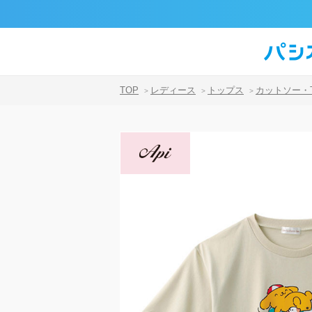
TOP
レディース
トップス
カットソー・
>
>
>