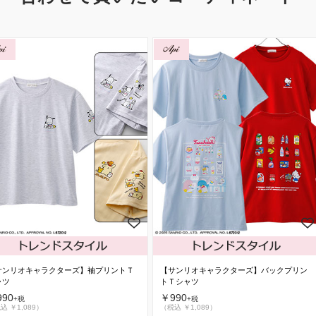
サンリオキャラクターズ】袖プリントＴ
【サンリオキャラクターズ】バックプリン
ャツ
トＴシャツ
90
￥990
+税
+税
込 ￥1,089）
（税込 ￥1,089）