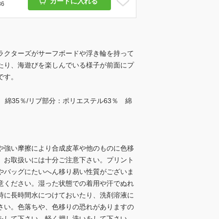
カートに入れる
86
ラクターズがサーフボードや浮き輪を持って
たり、海遊びを楽しんでいる様子が前面にプ
です。
 綿35％/リブ部分：ポリエステル63％ 綿
や強い摩擦により合成皮革や他のものに色移
、お取扱いには十分ご注意下さい。プリント
やバッグにたいへん移り易い性質がございま
意ください。湿った状態での着用や汗でぬれ
時に長時間水につけておいたり、洗剤溶液に
さい。色落ちや、色移りの恐れがありますの
をして下さい。軽く押し洗いをして下さい。