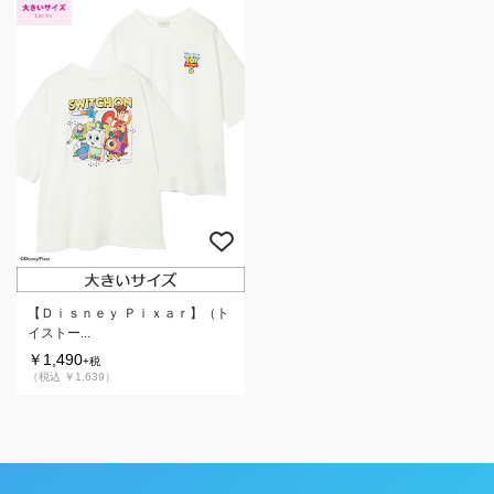
【Ｄｉｓｎｅｙ Ｐｉｘａｒ】（ト
イストー...
￥1,490
+税
（税込 ￥1,639）