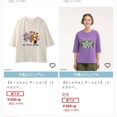
（税込 ￥1,639）
（税込 ￥1,639）
【Ｄｉｓｎｅｙ Ｐｉｘａｒ】（ト
【Ｄｉｓｎｅｙ Ｐｉｘａｒ】（ト
イストー...
イストー...
完売
￥890
+税
（税込 ￥979）
￥690
+税
（税込 ￥759）