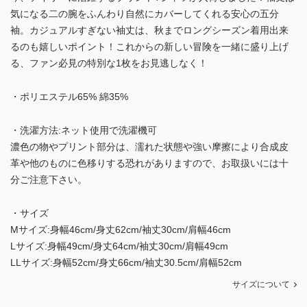
気になる二の腕をふんわり自然にカバーしてくれる安心の五分
袖。カジュアルすぎない袖丈は、秋までロングシーズン着用出来
るのも嬉しいポイント！これからの新しい冒険を一緒に盛り上げ
る、ファン必見の特別な1枚をお見逃しなく！
・ポリエステル65% 綿35%
・洗濯方法:ネット使用で洗濯機可
濃色の物やプリント部分は、濡れた状態や強い摩擦により合成皮
革や他のものに色移りする恐れがありますので、お取扱いには十
分ご注意下さい。
・サイズ
Mサイズ:身幅46cm/身丈62cm/袖丈30cm/肩幅46cm
Lサイズ:身幅49cm/身丈64cm/袖丈30cm/肩幅49cm
LLサイズ:身幅52cm/身丈66cm/袖丈30.5cm/肩幅52cm
サイズについて