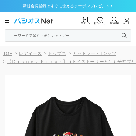
新規会員登録ですぐに使えるクーポンプレゼント！
ログイン
お気に入り
商品検索
カート
TOP
>
レディース
>
トップス
>
カットソー・Tシャツ
>
【Ｄｉｓｎｅｙ Ｐｉｘａｒ】（トイストーリー５）五分袖プ