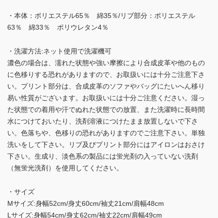
・本体：ポリエステル65％ 綿35％/リブ部分：ポリエステル
63％ 綿33％ ポリウレタン4％
・洗濯方法:ネット使用で洗濯機可
濃色の場合は、濡れた状態や強い摩擦により合成皮革や他のもの
に色移りする恐れがありますので、お取扱いには十分ご注意下さ
い。プリント部分は、合成皮革のソファやバッグにたいへん移り
易い性質がございます。お取扱いには十分ご注意ください。湿っ
た状態での着用や汗でぬれた状態での放置、また洗濯時に長時間
水につけておいたり、洗剤溶液につけたまま放置しないで下さ
い。色落ちや、色移りの恐れがありますのでご注意下さい。単独
洗いをして下さい。リブ及びプリント部分にはアイロンはおさけ
下さい。生成り、淡色系の製品には蛍光剤の入っていない洗剤
（無蛍光洗剤）を使用してください。
・サイズ
Mサイズ:身幅52cm/身丈60cm/袖丈21cm/肩幅48cm
Lサイズ:身幅54cm/身丈62cm/袖丈22cm/肩幅49cm