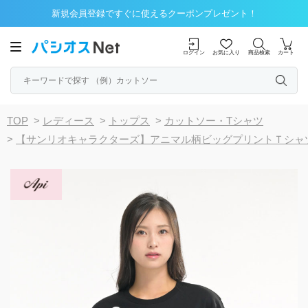
新規会員登録ですぐに使えるクーポンプレゼント！
ログイン
お気に入り
商品検索
カート
TOP
>
レディース
>
トップス
>
カットソー・Tシャツ
>
【サンリオキャラクターズ】アニマル柄ビッグプリントＴシャ