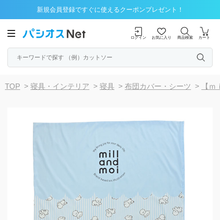
新規会員登録ですぐに使えるクーポンプレゼント！
ログイン
お気に入り
商品検索
カート
TOP
>
寝具・インテリア
>
寝具
>
布団カバー・シーツ
>
【ｍ