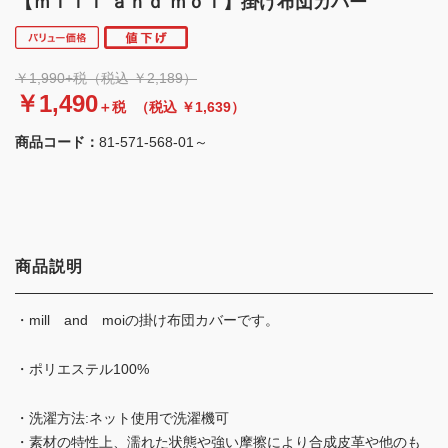
【ｍｉｌｌ ａｎｄ ｍｏｉ】掛け布団カバー
￥1,990+税（税込 ￥2,189）
￥1,490
＋税
（税込 ￥1,639）
商品コード：
81-571-568-01～
商品説明
・mill and moiの掛け布団カバーです。
・ポリエステル100%
・洗濯方法:ネット使用で洗濯機可
・素材の特性上、濡れた状態や強い摩擦により合成皮革や他のも