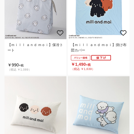
【ｍｉｌｌ ａｎｄ ｍｏｉ】保冷ト
【ｍｉｌｌ ａｎｄ ｍｏｉ】掛け布
ート
団カバー
￥1,490
￥990
+税
+税
（税込 ￥1,639）
（税込 ￥1,089）