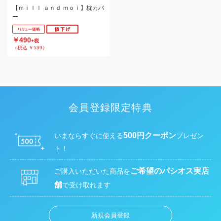
【ｍｉｌｌ ａｎｄ ｍｏｉ】枕カバ
ー
￥490
+税
（税込 ￥539）
会員登録限定特典
500円クーポン
いまならすぐに使える
プレゼン
ト！
ご希望のパシオス実店
ご購入いただいた商品を
舗
で受け取れます
新規会員登録