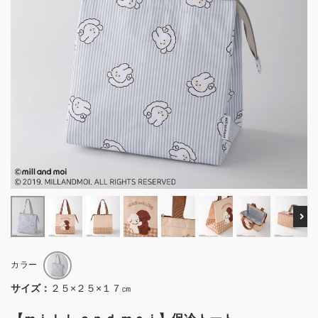
Ne
カラー
サイズ：
２５×２５×１７㎝