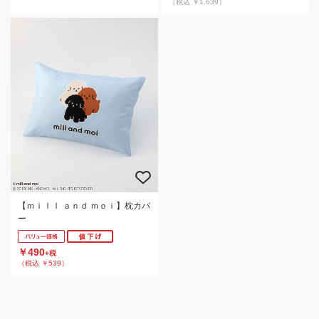
（税込 ￥1,639）
【ｍｉｌｌ ａｎｄ ｍｏｉ】枕カバ
ー
￥490
+税
（税込 ￥539）