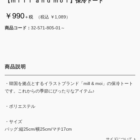
【ｍｉｌｌ ａｎｄ ｍｏｉ】保冷トート
￥990
＋税
（税込 ￥1,089）
商品コード：
32-571-805-01～
商品説明
・韓国を拠点とするイラストブランド「mill & moi」の保冷トート
です。これからの季節にぴったりなアイテム♪
・ポリエステル
・サイズ
バッグ:縦25cm/横25cm/マチ17cm
サイズについて