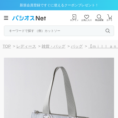
新規会員登録ですぐに使えるクーポンプレゼント！
ログイン
お気に入り
商品検索
カート
TOP
>
レディース
>
雑貨・バッグ
>
バッグ
>
【ｍｉｌｌ ａｎ