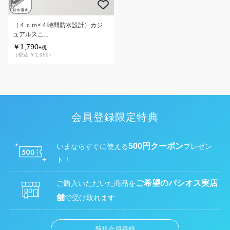
（４ｃｍ×４時間防水設計）カジ
ュアルスニ...
￥1,790
+税
（税込 ￥1,969）
会員登録限定特典
500円クーポン
いまならすぐに使える
プレゼン
ト！
ご希望のパシオス実店
ご購入いただいた商品を
舗
で受け取れます
新規会員登録