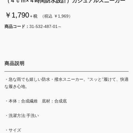
（４ｃｍ×４時間防水設計）カジュアルスニーカー
￥1,790
＋税
（税込 ￥1,969）
商品コード：
31-532-487-01～
商品説明
・急な雨でも嬉しい防水・撥水スニーカー。‘‘スッと’’履けて、快適
な履き心地。
・本体：合成繊維 底材：合成底
・洗濯方法:手洗い
・サイズ