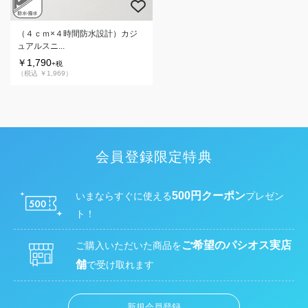
（４ｃｍ×４時間防水設計）カジ
ュアルスニ...
￥1,790
+税
（税込 ￥1,969）
会員登録限定特典
500円クーポン
いまならすぐに使える
プレゼン
ト！
ご希望のパシオス実店
ご購入いただいた商品を
舗
で受け取れます
新規会員登録