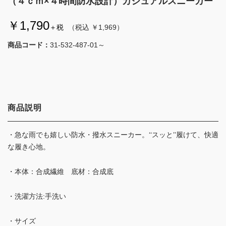
（４ｃｍ×４時間防水設計）カジュアルスニーカー
￥1,790
＋税
（税込 ￥1,969）
商品コード：
31-532-487-01～
商品説明
・急な雨でも嬉しい防水・撥水スニーカー。‘‘スッと’’履けて、快適
な履き心地。
・本体：合成繊維 底材：合成底
・洗濯方法:手洗い
・サイズ