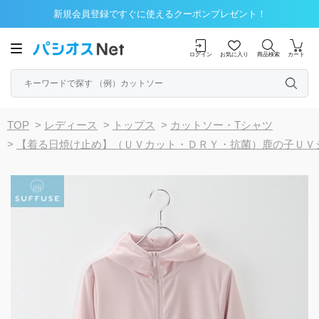
新規会員登録ですぐに使えるクーポンプレゼント！
ログイン
お気に入り
商品検索
カート
TOP
>
レディース
>
トップス
>
カットソー・Tシャツ
>
【着る日焼け止め】（ＵＶカット・ＤＲＹ・抗菌）鹿の子ＵＶ