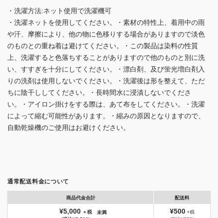
・洗濯方法:ネット使用で洗濯機可
・洗濯ネットを使用してください。・素材の特性上、着用中の雨
や汗、摩擦により、他の物に色移りする場合がありますので淡色
のものとの重ね着は避けてください。・この製品は染料の性質
上、洗濯すると色落ちすることがありますので他のものと別に洗
い、すすぎを十分にしてください。・漂白剤、及び蛍光増白剤入
りの洗剤は使用しないでください。・洗濯後は形を整えて、ただ
ちに陰干ししてください。・長時間水に浸漬しないでくださ
い。・アイロン掛けをする際は、あて布をしてください。・洗濯
によって縮む可能性があります。・縮みの原因となりますので、
自動乾燥機のご使用はお避けください。
通常配送料金について
商品代金合計
配送料
¥5,000
¥500
＋税
+税
未満