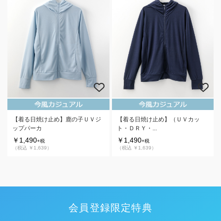
【着る日焼け止め】鹿の子ＵＶジ
【着る日焼け止め】（ＵＶカッ
ップパーカ
ト・ＤＲＹ・...
￥1,490
￥1,490
+税
+税
（税込 ￥1,639）
（税込 ￥1,639）
会員登録限定特典