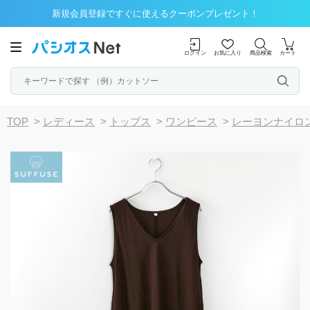
新規会員登録ですぐに使えるクーポンプレゼント！
ログイン
お気に入り
商品検索
カート
TOP
>
レディース
>
トップス
>
ワンピース
>
レーヨンナイロ