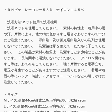
・ＲＮピケ レーヨンー５５％ ナイロン－４５％
・洗濯方法:ネット使用で洗濯機可
・洗濯ネットを使用してください。・素材の特性上、着用中の雨
や汗、摩擦により、他の物に色移りする場合がありますので十分
にご注意ください。・漂白剤、及び蛍光増白剤入りの洗剤は使用
しないでください。・洗濯後は形を整えて、ただちに干してくだ
さい。・この製品は素材の性質上、洗濯すると多少縮むことがあ
ります。・長時間水に浸漬しないでください。・アイロン掛けを
する際は、あて布をしてください。・強く摩擦すると毛羽立ち、
毛玉が発生することがありますのでご注意ください。・着用や着
脱の際にバッグ、時計、アクセサリー、ベルトなどの引っかけに
注意してください。
・サイズ
Mサイズ:身幅44cm/身丈110cm/肩幅36cm/裾幅72cm
Lサイズ:身幅48cm/身丈111cm/肩幅37cm/裾幅76cm