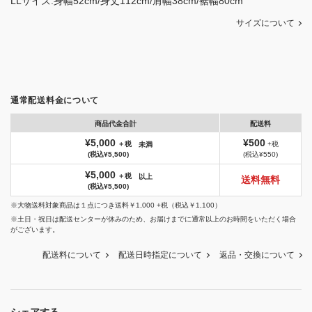
LLサイズ:身幅52cm/身丈112cm/肩幅38cm/裾幅80cm
サイズについて
通常配送料金について
商品代金合計
配送料
¥5,000
¥500
＋税
+税
未満
(税込¥5,500)
(税込¥550)
¥5,000
＋税
以上
送料無料
(税込¥5,500)
※大物送料対象商品は１点につき送料￥1,000 +税（税込￥1,100）
※土日・祝日は配送センターが休みのため、お届けまでに通常以上のお時間をいただく場合
がございます。
配送料について
配送日時指定について
返品・交換について