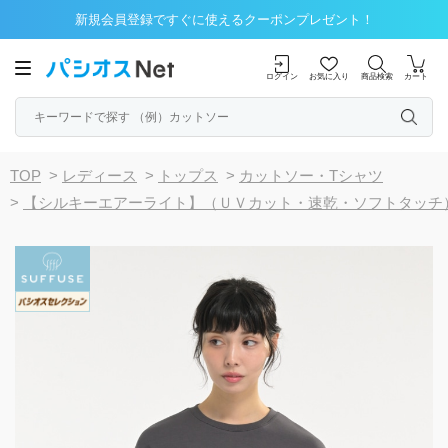
新規会員登録ですぐに使えるクーポンプレゼント！
ログイン
お気に入り
商品検索
カート
TOP
>
レディース
>
トップス
>
カットソー・Tシャツ
>
【シルキーエアーライト】（ＵＶカット・速乾・ソフトタッチ