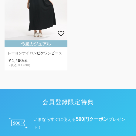
レーヨンナイロンピケワンピース
￥1,490
+税
（税込 ￥1,639）
会員登録限定特典
500円クーポン
いまならすぐに使える
プレゼン
ト！