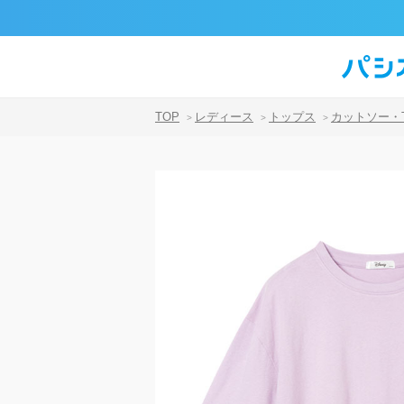
TOP
レディース
トップス
カットソー・
>
>
>