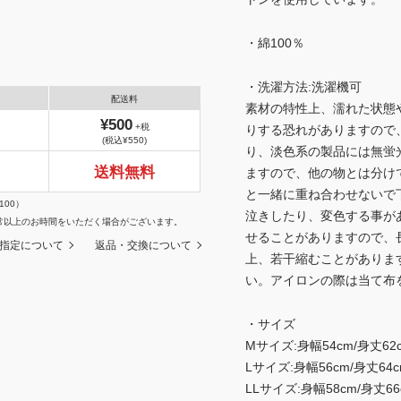
・綿100％
・洗濯方法:洗濯機可
配送料
素材の特性上、濡れた状態
¥500
+税
りする恐れがありますので
(税込¥550)
り、淡色系の製品には無蛍
送料無料
ますので、他の物とは分け
と一緒に重ね合わせないで
100）
泣きしたり、変色する事が
常以上のお時間をいただく場合がございます。
せることがありますので、
指定について
返品・交換について
上、若干縮むことがありま
い。アイロンの際は当て布
・サイズ
Mサイズ:身幅54cm/身丈62c
Lサイズ:身幅56cm/身丈64c
LLサイズ:身幅58cm/身丈66