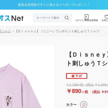
新規会員登録ですぐに使えるクーポンプレゼント！
ログイン/新規会員登録
お気
Tシャツ
【Ｄｉｓｎｅｙ】（ミニー）ワンポイント刺しゅうＴシャツ
>
【Ｄｉｓｎｅｙ
ト刺しゅうＴシ
￥1,190+税（税込 ￥1,309
￥890
＋税
（税込 ￥9
カラー