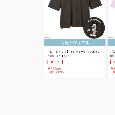
【Ｄｉｓｎｅｙ】（ミッキー）ワンポイン
【
ト刺しゅうＴシャツ
刺
￥890
￥8
+税
（税込 ￥979）
（税