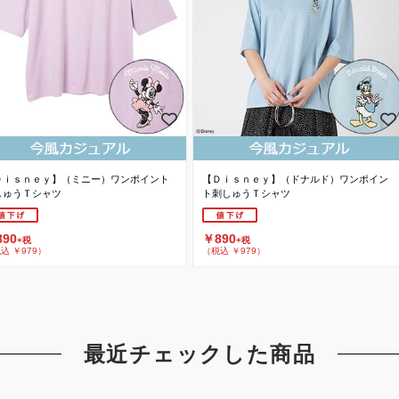
Ｄｉｓｎｅｙ】（ミニー）ワンポイント
【Ｄｉｓｎｅｙ】（ドナルド）ワンポイン
しゅうＴシャツ
ト刺しゅうＴシャツ
90
￥890
+税
+税
込 ￥979）
（税込 ￥979）
最近チェックした商品