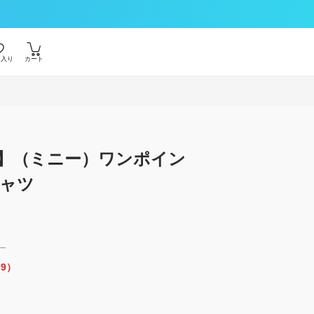
に入り
カート
】（ミニー）ワンポイン
ャツ
）
79）