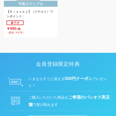
【Ｄｉｓｎｅｙ】（ドナルド）ワ
ンポイント...
￥890
+税
（税込 ￥979）
会員登録限定特典
500円クーポン
いまならすぐに使える
プレゼン
ト！
ご希望のパシオス実店
ご購入いただいた商品を
舗
で受け取れます