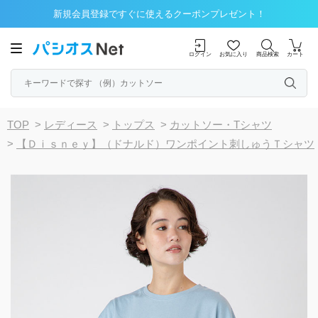
新規会員登録ですぐに使えるクーポンプレゼント！
ログイン
お気に入り
商品検索
カート
TOP
>
レディース
>
トップス
>
カットソー・Tシャツ
>
【Ｄｉｓｎｅｙ】（ドナルド）ワンポイント刺しゅうＴシャツ