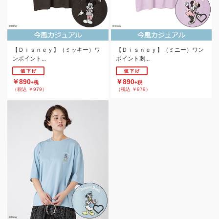
【Ｄｉｓｎｅｙ】（ミッキー）ワ
【Ｄｉｓｎｅｙ】（ミニー）ワン
ンポイント...
ポイント刺...
￥890
￥890
+税
+税
（税込 ￥979）
（税込 ￥979）