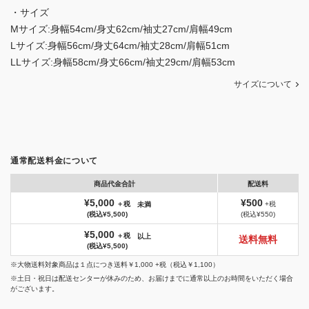
・サイズ
Mサイズ:身幅54cm/身丈62cm/袖丈27cm/肩幅49cm
Lサイズ:身幅56cm/身丈64cm/袖丈28cm/肩幅51cm
LLサイズ:身幅58cm/身丈66cm/袖丈29cm/肩幅53cm
サイズについて
通常配送料金について
商品代金合計
配送料
¥5,000
¥500
＋税
+税
未満
(税込¥5,500)
(税込¥550)
¥5,000
＋税
以上
送料無料
(税込¥5,500)
※大物送料対象商品は１点につき送料￥1,000 +税（税込￥1,100）
※土日・祝日は配送センターが休みのため、お届けまでに通常以上のお時間をいただく場合
がございます。