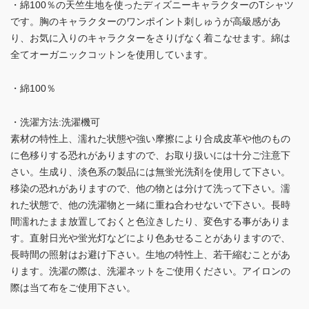
・綿100％の天竺生地を使ったディズニーキャラクターのTシャツ
です。胸のキャラクターのワンポイント刺しゅうが高級感があ
り、お気に入りのキャラクターをさりげなく着こなせます。綿は
全てオーガニックコットンを使用しています。
・綿100％
・洗濯方法:洗濯機可
素材の特性上、濡れた状態や強い摩擦により合成皮革や他のもの
に色移りする恐れがありますので、お取り扱いには十分ご注意下
さい。生成り、淡色系の製品には無蛍光洗剤を使用して下さい。
移染の恐れがありますので、他の物とは分けて洗って下さい。濡
れた状態で、他の洗濯物と一緒に重ね合わせないで下さい。長時
間濡れたまま放置しておくと色泣きしたり、変色する事がありま
す。直射日光や蛍光灯などにより色あせることがありますので、
長時間の照射はお避け下さい。生地の特性上、若干縮むことがあ
ります。洗濯の際は、洗濯ネットをご使用ください。アイロンの
際は当て布をご使用下さい。