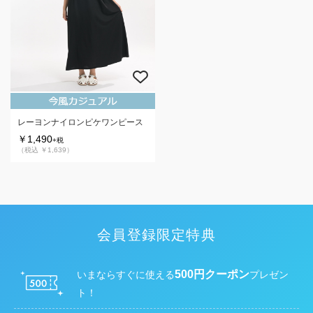
レーヨンナイロンピケワンピース
￥1,490
+税
（税込 ￥1,639）
会員登録限定特典
500円クーポン
いまならすぐに使える
プレゼン
ト！