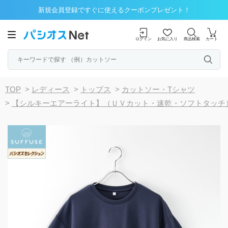
新規会員登録ですぐに使えるクーポンプレゼント！
ログイン
お気に入り
商品検索
カート
TOP
>
レディース
>
トップス
>
カットソー・Tシャツ
>
【シルキーエアーライト】（ＵＶカット・速乾・ソフトタッチ