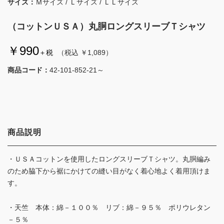
サイズ：
Ｍサイズ / Ｌサイズ / ＬＬサイズ
（コットンＵＳＡ）丸胴ロングスリーブＴシャツ
￥990
＋税
（税込 ￥1,089）
商品コード：
42-101-852-21～
商品説明
・ＵＳＡコットンを使用したロングスリーブＴシャツ。丸胴編み
のため脇下から裾にかけての縫い目がなく着心地よく着用頂けま
す。
・天竺 本体：綿－１００％ リブ：綿－９５％ ポリウレタン
－５％