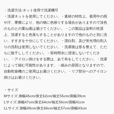
・洗濯方法:ネット使用で洗濯機可
・洗濯ネットを使用してください。・素材の特性上、着用中の雨
や汗、摩擦により、他の物に色移りする場合がありますので淡色
のものとの重ね着は避けてください。・この製品は染料の性質
上、洗濯すると色落ちすることがありますので他のものと別に洗
い、すすぎを十分にしてください。・漂白剤、及び蛍光増白剤入
りの洗剤は使用しないでください。・洗濯後は形を整えて、ただ
ちに陰干ししてください。・長時間水に浸漬しないでくださ
い。・アイロン掛けをする際は、あて布をしてください。・洗濯
によって縮む可能性があります。・縮みの原因となりますので、
自動乾燥機のご使用はお避けください。・リブ部分へのアイロン
掛けはお避けください。
・サイズ
Mサイズ:身幅45cm/身丈62cm/袖丈55cm/肩幅39cm
Lサイズ:身幅47cm/身丈64cm/袖丈56cm/肩幅41cm
LLサイズ:身幅49cm/身丈66cm/袖丈57cm/肩幅43cm