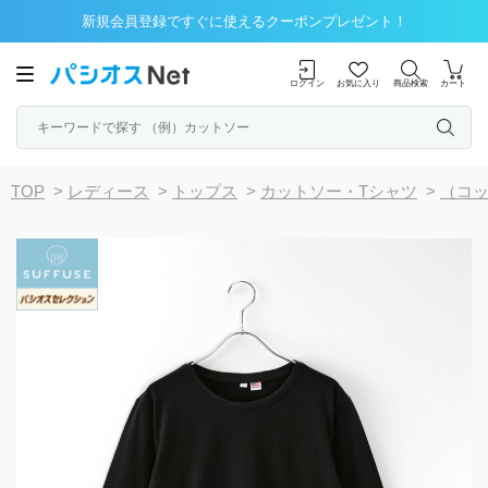
新規会員登録ですぐに使えるクーポンプレゼント！
ログイン
お気に入り
商品検索
カート
TOP
>
レディース
>
トップス
>
カットソー・Tシャツ
>
（コ