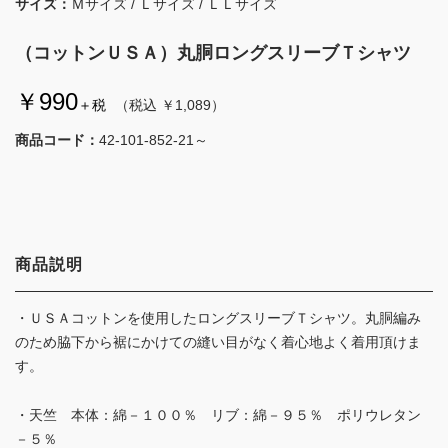
サイズ：
Ｍサイズ / Ｌサイズ / ＬＬサイズ
（コットンＵＳＡ）丸胴ロングスリーブＴシャツ
￥990
＋税
（税込 ￥1,089）
商品コード：
42-101-852-21～
商品説明
・ＵＳＡコットンを使用したロングスリーブＴシャツ。丸胴編み
のため脇下から裾にかけての縫い目がなく着心地よく着用頂けま
す。
・天竺 本体：綿－１００％ リブ：綿－９５％ ポリウレタン
－５％