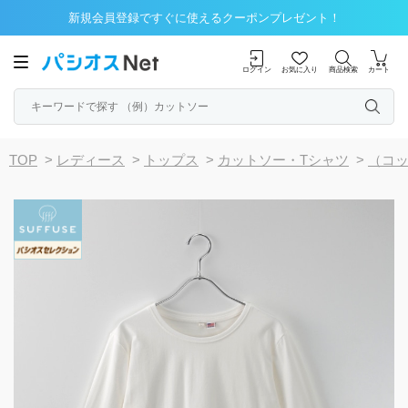
新規会員登録ですぐに使えるクーポンプレゼント！
ログイン
お気に入り
商品検索
カート
TOP
>
レディース
>
トップス
>
カットソー・Tシャツ
>
（コ