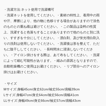
・洗濯方法:ネット使用で洗濯機可
・洗濯ネットを使用してください。・素材の特性上、着用中の雨
や汗、摩擦により、他の物に色移りする場合がありますので淡色
のものとの重ね着は避けてください。・この製品は染料の性質
上、洗濯すると色落ちすることがありますので他のものと別に洗
い、すすぎを十分にしてください。・漂白剤、及び蛍光増白剤入
りの洗剤は使用しないでください。・洗濯後は形を整えて、ただ
ちに陰干ししてください。・長時間水に浸漬しないでくださ
い。・アイロン掛けをする際は、あて布をしてください。・洗濯
によって縮む可能性があります。・縮みの原因となりますので、
自動乾燥機のご使用はお避けください。・リブ部分へのアイロン
掛けはお避けください。
・サイズ
Mサイズ:身幅45cm/身丈62cm/袖丈55cm/肩幅39cm
Lサイズ:身幅47cm/身丈64cm/袖丈56cm/肩幅41cm
LLサイズ:身幅49cm/身丈66cm/袖丈57cm/肩幅43cm