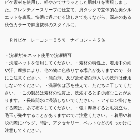
ピケ素材を使用し、軽やかでサラッとした肌触りを実現しまし
た。フレンチノースリーブに仕立て、肩タックで立体的な美シル
エットを表現。快適に過ごせる涼しさでありながら、深みのある
秋色カラーで鮮度抜群のスタイルに。
・ＲＮピケ レーヨンー５５％ ナイロン－４５％
・洗濯方法:ネット使用で洗濯機可
・洗濯ネットを使用してください。・素材の特性上、着用中の雨
や汗、摩擦により、他の物に色移りする場合がありますので十分
にご注意ください。・漂白剤、及び蛍光増白剤入りの洗剤は使用
しないでください。・洗濯後は形を整えて、ただちに干してくだ
さい。・この製品は素材の性質上、洗濯すると多少縮むことがあ
ります。・長時間水に浸漬しないでください。・アイロン掛けを
する際は、あて布をしてください。・強く摩擦すると毛羽立ち、
毛玉が発生することがありますのでご注意ください。・着用や着
脱の際にバッグ、時計、アクセサリー、ベルトなどの引っかけに
注意してください。