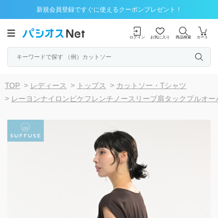
新規会員登録ですぐに使えるクーポンプレゼント！
ログイン
お気に入り
商品検索
カート
TOP
>
レディース
>
トップス
>
カットソー・Tシャツ
>
レーヨンナイロンピケフレンチノースリーブ肩タックプルオー