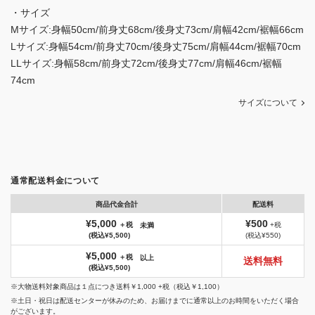
・サイズ
Mサイズ:身幅50cm/前身丈68cm/後身丈73cm/肩幅42cm/裾幅66cm
Lサイズ:身幅54cm/前身丈70cm/後身丈75cm/肩幅44cm/裾幅70cm
LLサイズ:身幅58cm/前身丈72cm/後身丈77cm/肩幅46cm/裾幅
74cm
サイズについて
通常配送料金について
商品代金合計
配送料
¥5,000
¥500
＋税
+税
未満
(税込¥5,500)
(税込¥550)
¥5,000
＋税
以上
送料無料
(税込¥5,500)
※大物送料対象商品は１点につき送料￥1,000 +税（税込￥1,100）
※土日・祝日は配送センターが休みのため、お届けまでに通常以上のお時間をいただく場合
がございます。