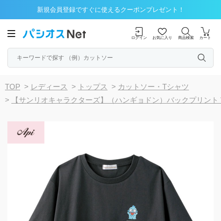
新規会員登録ですぐに使えるクーポンプレゼント！
ログイン
お気に入り
商品検索
カート
TOP
>
レディース
>
トップス
>
カットソー・Tシャツ
>
【サンリオキャラクターズ】（ハンギョドン）バックプリント