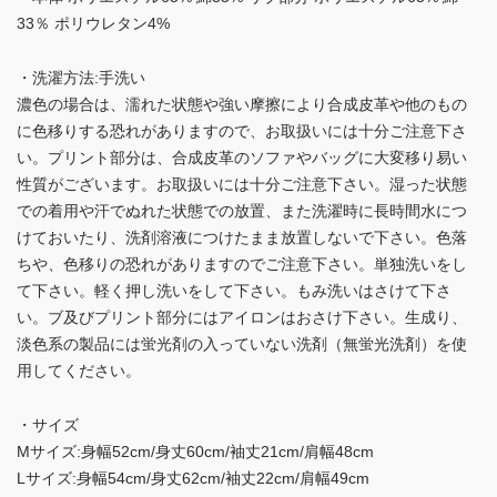
33％ ポリウレタン4%
・洗濯方法:手洗い
濃色の場合は、濡れた状態や強い摩擦により合成皮革や他のもの
に色移りする恐れがありますので、お取扱いには十分ご注意下さ
い。プリント部分は、合成皮革のソファやバッグに大変移り易い
性質がございます。お取扱いには十分ご注意下さい。湿った状態
での着用や汗でぬれた状態での放置、また洗濯時に長時間水につ
けておいたり、洗剤溶液につけたまま放置しないで下さい。色落
ちや、色移りの恐れがありますのでご注意下さい。単独洗いをし
て下さい。軽く押し洗いをして下さい。もみ洗いはさけて下さ
い。ブ及びプリント部分にはアイロンはおさけ下さい。生成り、
淡色系の製品には蛍光剤の入っていない洗剤（無蛍光洗剤）を使
用してください。
・サイズ
Mサイズ:身幅52cm/身丈60cm/袖丈21cm/肩幅48cm
Lサイズ:身幅54cm/身丈62cm/袖丈22cm/肩幅49cm