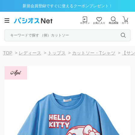
新規会員登録ですぐに使えるクーポンプレゼント！
ログイン
お気に入り
商品検索
カート
TOP
>
レディース
>
トップス
>
カットソー・Tシャツ
>
【サ