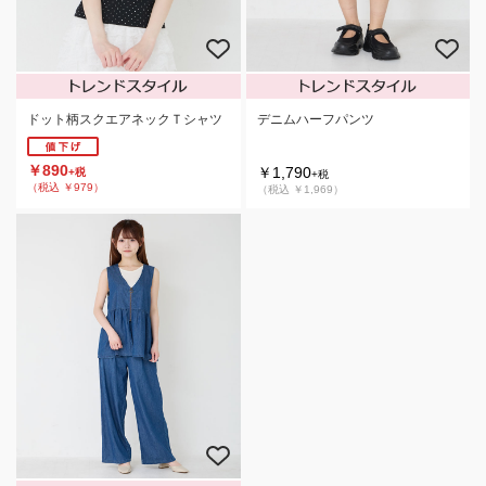
ドット柄スクエアネックＴシャツ
デニムハーフパンツ
￥890
￥1,790
+税
+税
（税込 ￥979）
（税込 ￥1,969）