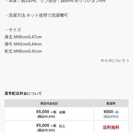
・本体：綿100%、リブ部分：綿95% ポリウレタン5%
・洗濯方法:ネット使用で洗濯機可
・サイズ
身丈:M45cm/L47cm
身巾:M42cm/L44cm
裄丈:M40cm/L41cm
サイズについて
通常配送料金について
商品代金合計
配送料
¥5,000
¥500
＋税
+税
未満
(税込¥5,500)
(税込¥550)
¥5,000
＋税
以上
送料無料
(税込¥5,500)