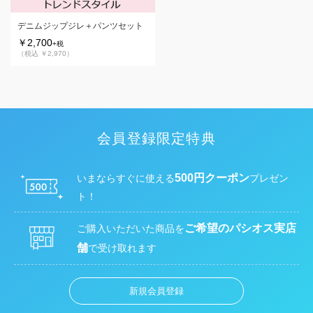
デニムジップジレ＋パンツセット
￥2,700
+税
（税込 ￥2,970）
会員登録限定特典
500円クーポン
いまならすぐに使える
プレゼン
ト！
ご希望のパシオス実店
ご購入いただいた商品を
舗
で受け取れます
新規会員登録