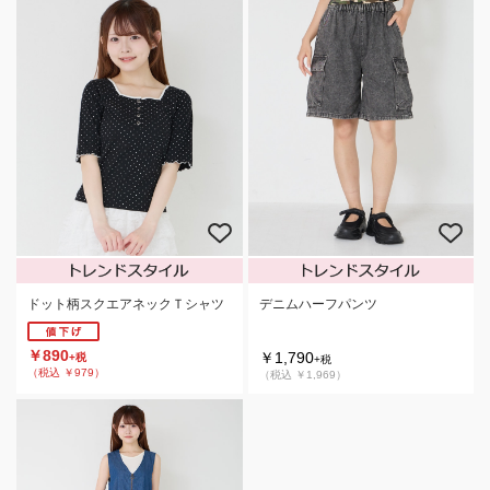
ドット柄スクエアネックＴシャツ
デニムハーフパンツ
￥890
￥1,790
+税
+税
（税込 ￥979）
（税込 ￥1,969）