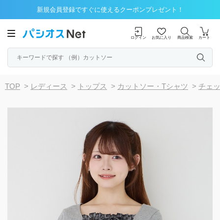
新規会員登録ですぐに使えるクーポンプレゼント！
ログイン
お気に入り
商品検索
カート
TOP
>
レディース
>
トップス
>
カットソー・Tシャツ
>
チェ