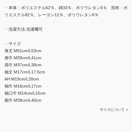
・本体：ポリエステル62％、綿33％、ポリウレタン5％ 別布：ポ
リエステル82％、レーヨン12％、ポリウレタン6％
・洗濯方法:洗濯機可
・サイズ
身丈:M51cm/L53cm
身巾:M39cm/L41cm
肩巾:M37cm/L38cm
袖丈:M17cm/L17.5cm
AH:M19cm/L20cm
袖巾:M16cm/L17cm
袖口巾:M14cm/L15cm
裾巾:M38cm/L40cm
サイズについて