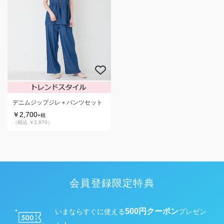
デニムジップジレ＋パンツセット
￥2,700
+税
（税込 ￥2,970）
会員登録限定特典
500円クーポン
いまならすぐに使える
プレゼン