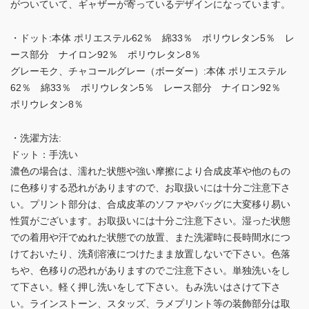
がついていて、ギャザーが寄っているデザインになっています。
・ドット:本体 ポリエステル62％ 綿33％ ポリウレタン5％ レ
ース部分 ナイロン92％ ポリウレタン8％
グレーモク、チャコールグレー（ボーダー）:本体 ポリエステル
62％ 綿33％ ポリウレタン5％ レース部分 ナイロン92％
ポリウレタン8％
・洗濯方法:
ドット：手洗い
濃色の場合は、濡れた状態や強い摩擦により合成皮革や他のもの
に色移りする恐れがありますので、お取扱いには十分ご注意下さ
い。プリント部分は、合成皮革のソファやバッグに大変移り易い
性質がございます。お取扱いには十分ご注意下さい。湿った状態
での着用や汗でぬれた状態での放置、また洗濯時に長時間水につ
けておいたり、洗剤溶液につけたまま放置しないで下さい。色落
ちや、色移りの恐れがありますのでご注意下さい。単独洗いをし
て下さい。軽く押し洗いをして下さい。もみ洗いはさけて下さ
い。ラインストーン、スタッズ、ラメプリント等の装飾部分は取