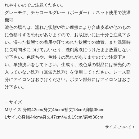
れやすいのでご注意ください。
グレーモク、チャコールグレー（ボーダー）：ネット使用で洗濯
機可
濃色の場合は、濡れた状態や強い摩擦により合成皮革や他のもの
に色移りする恐れがありますので、お取扱いには十分ご注意下さ
い。湿った状態での着用や汗でぬれた状態での放置、また洗濯時
に長時間水につけておいたり、洗剤溶液につけたまま放置しない
で下さい。色落ちや、色移りの恐れがありますのでご注意下さ
い。単独洗いをして下さい。生成り、淡色系の製品には蛍光剤の
入っていない洗剤（無蛍光洗剤）を使用してください。レース部
分にアイロンはおさけください。ボタン部分にはアイロンはおさ
け下さい。
・サイズ
Mサイズ:身幅42cm/身丈45cm/袖丈18cm/肩幅35cm
Lサイズ:身幅44cm/身丈47cm/袖丈19cm/肩幅36cm
サイズについて