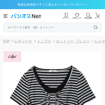
新規会員登録ですぐに使えるクーポンプレゼント！
ログイン
お気に入り
商品検索
カート
TOP
>
レディース
>
トップス
>
カットソー・Tシャツ
>
レイ