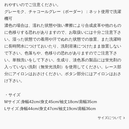
れやすいのでご注意ください。
グレーモク、チャコールグレー（ボーダー）：ネット使用で洗濯
機可
濃色の場合は、濡れた状態や強い摩擦により合成皮革や他のもの
に色移りする恐れがありますので、お取扱いには十分ご注意下さ
い。湿った状態での着用や汗でぬれた状態での放置、また洗濯時
に長時間水につけておいたり、洗剤溶液につけたまま放置しない
で下さい。色落ちや、色移りの恐れがありますのでご注意下さ
い。単独洗いをして下さい。生成り、淡色系の製品には蛍光剤の
入っていない洗剤（無蛍光洗剤）を使用してください。レース部
分にアイロンはおさけください。ボタン部分にはアイロンはおさ
け下さい。
・サイズ
Mサイズ:身幅42cm/身丈45cm/袖丈18cm/肩幅35cm
Lサイズ:身幅44cm/身丈47cm/袖丈19cm/肩幅36cm
サイズについて