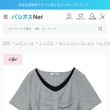
新規会員登録ですぐに使えるクーポンプレゼント！
ログイン
お気に入り
商品検索
カート
TOP
>
レディース
>
トップス
>
カットソー・Tシャツ
>
レイ