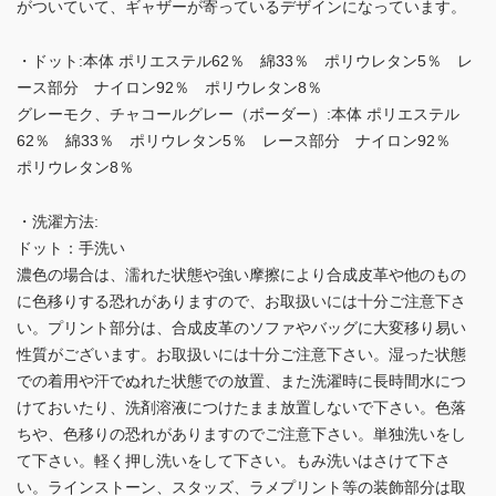
がついていて、ギャザーが寄っているデザインになっています。
・ドット:本体 ポリエステル62％ 綿33％ ポリウレタン5％ レ
ース部分 ナイロン92％ ポリウレタン8％
グレーモク、チャコールグレー（ボーダー）:本体 ポリエステル
62％ 綿33％ ポリウレタン5％ レース部分 ナイロン92％
ポリウレタン8％
・洗濯方法:
ドット：手洗い
濃色の場合は、濡れた状態や強い摩擦により合成皮革や他のもの
に色移りする恐れがありますので、お取扱いには十分ご注意下さ
い。プリント部分は、合成皮革のソファやバッグに大変移り易い
性質がございます。お取扱いには十分ご注意下さい。湿った状態
での着用や汗でぬれた状態での放置、また洗濯時に長時間水につ
けておいたり、洗剤溶液につけたまま放置しないで下さい。色落
ちや、色移りの恐れがありますのでご注意下さい。単独洗いをし
て下さい。軽く押し洗いをして下さい。もみ洗いはさけて下さ
い。ラインストーン、スタッズ、ラメプリント等の装飾部分は取