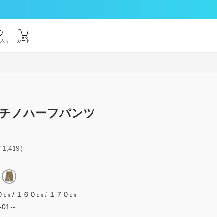
に入り
カート
チノハーフパンツ
1,419）
０㎝ / １６０㎝ / １７０㎝
3-01～