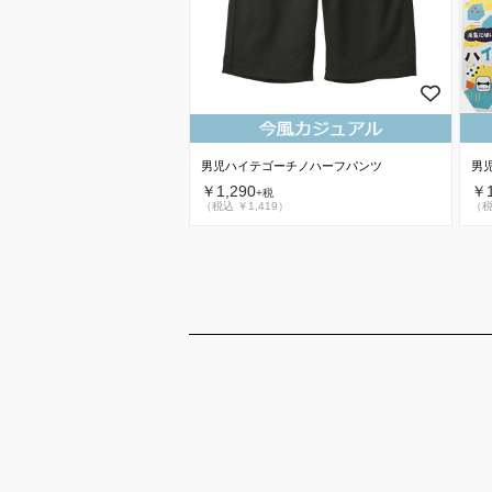
男
男児ハイテゴーチノハーフパンツ
￥1
￥1,290
+税
（税
（税込 ￥1,419）