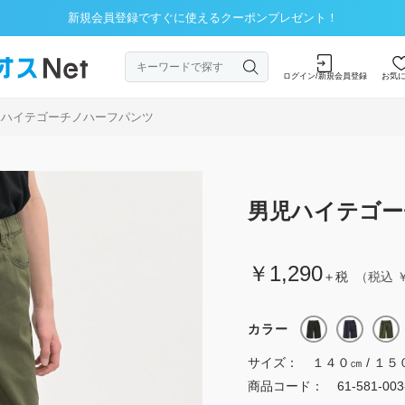
新規会員登録ですぐに使えるクーポンプレゼント！
ログイン/新規会員登録
お気
児ハイテゴーチノハーフパンツ
男児ハイテゴー
￥1,290
＋税
（税込 ￥
カラー
サイズ：
１４０㎝ / １５
商品コード：
61-581-00