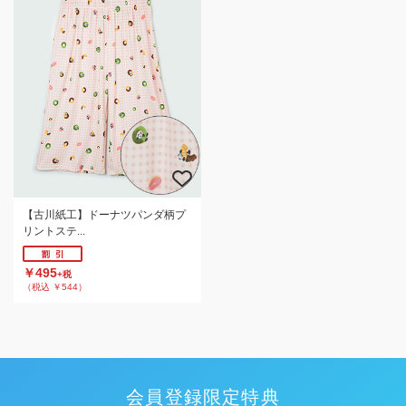
【古川紙工】ドーナツパンダ柄プ
リントステ...
￥495
+税
（税込 ￥544）
会員登録限定特典