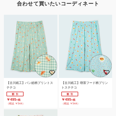
合わせて買いたいコーディネート
【古川紙工】パン総柄プリントス
【古川紙工】喫茶フード柄プリン
テテコ
トステテコ
￥495
￥495
+税
+税
（税込 ￥544）
（税込 ￥544）