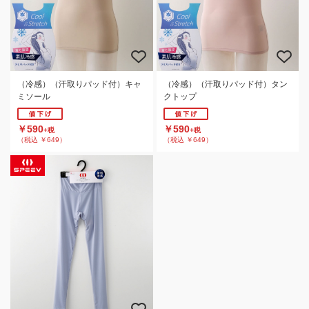
（冷感）（汗取りパッド付）キャ
（冷感）（汗取りパッド付）タン
ミソール
クトップ
￥590
￥590
+税
+税
（税込 ￥649）
（税込 ￥649）