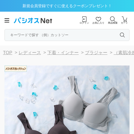
新規会員登録ですぐに使えるクーポンプレゼント！
ログイン
お気に入り
商品検索
カート
TOP
>
レディース
>
下着・インナー
>
ブラジャー
>
（素肌冷