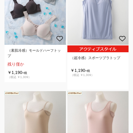
（素肌冷感）モールドハーフトッ
プ
（超冷感）スポーツブラトップ
残り僅か
￥1,190
+税
￥1,190
+税
（税込 ￥1,309）
（税込 ￥1,309）