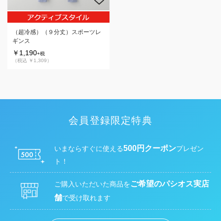
（超冷感）（９分丈）スポーツレ
ギンス
￥1,190
+税
（税込 ￥1,309）
会員登録限定特典
500円クーポン
いまならすぐに使える
プレゼン
ト！
ご希望のパシオス実店
ご購入いただいた商品を
舗
で受け取れます