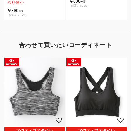
￥890
残り僅か
+税
（税込 ￥979）
￥890
+税
（税込 ￥979）
合わせて買いたいコーディネート