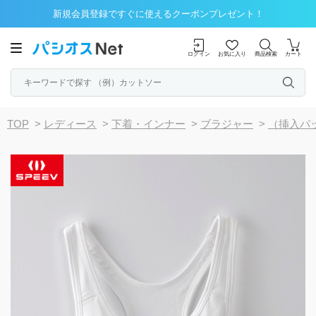
新規会員登録ですぐに使えるクーポンプレゼント！
ログイン
お気に入り
商品検索
カート
TOP
>
レディース
>
下着・インナー
>
ブラジャー
>
（挿入パ