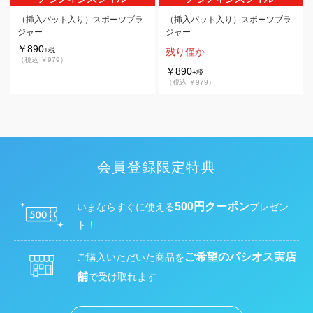
（挿入パット入り）スポーツブラ
（挿入パット入り）スポーツブラ
ジャー
ジャー
￥890
+税
残り僅か
（税込 ￥979）
￥890
+税
（税込 ￥979）
会員登録限定特典
500円クーポン
いまならすぐに使える
プレゼン
ト！
ご希望のパシオス実店
ご購入いただいた商品を
舗
で受け取れます