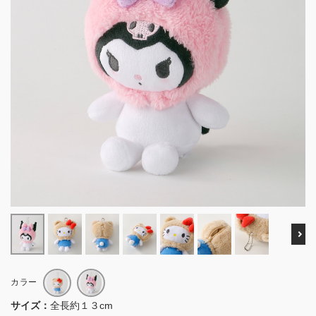
Ne
カラー
サイズ：
全長約１３cm