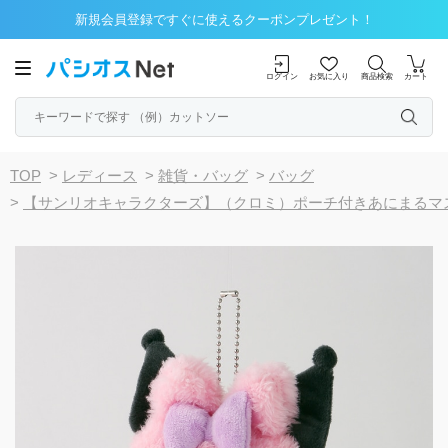
新規会員登録ですぐに使えるクーポンプレゼント！
ログイン
お気に入り
商品検索
カート
TOP
>
レディース
>
雑貨・バッグ
>
バッグ
>
【サンリオキャラクターズ】（クロミ）ポーチ付きあにまるマ