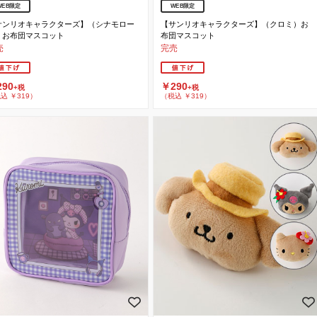
WEB限定
WEB限定
【サンリオキャラクターズ】（クロミ）お
サンリオキャラクターズ】（シナモロー
布団マスコット
）お布団マスコット
完売
売
￥290
90
+税
+税
（税込 ￥319）
込 ￥319）