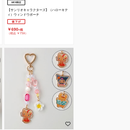
WEB限定
【サンリオキャラクターズ】（ハローキテ
ィ）ウィンドウポーチ
￥690
+税
（税込 ￥759）