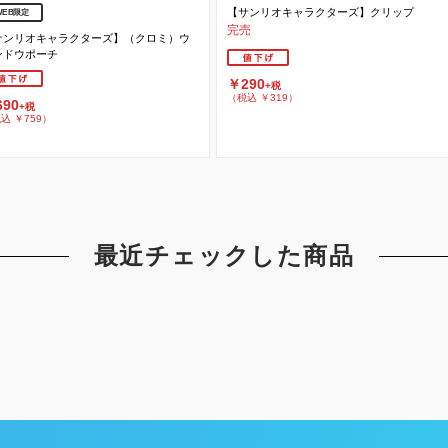
【サンリオキャラクターズ】クリップ
WEB限定
完売
サンリオキャラクターズ】（クロミ）ウ
ンドウポーチ
￥290
+税
（税込 ￥319）
90
+税
込 ￥759）
最近チェックした商品