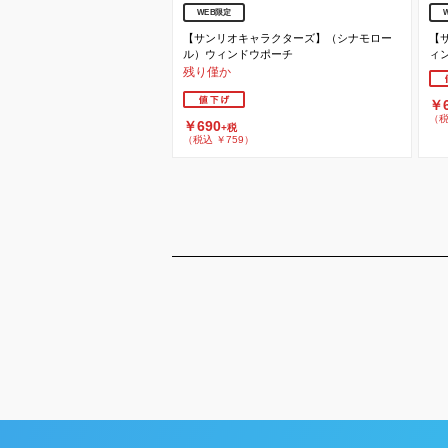
WEB限定
【サンリオキャラクターズ】（シナモロー
【
ル）ウィンドウポーチ
ィ
残り僅か
￥6
（税
￥690
+税
（税込 ￥759）