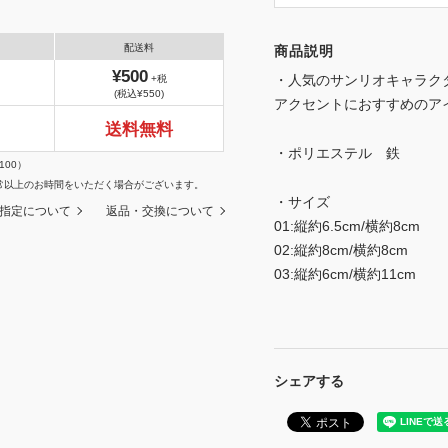
配送料
商品説明
¥500
・人気のサンリオキャラク
+税
(税込¥550)
アクセントにおすすめのア
送料無料
・ポリエステル 鉄
100）
常以上のお時間をいただく場合がございます。
・サイズ
指定について
返品・交換について
01:縦約6.5cm/横約8cm
02:縦約8cm/横約8cm
03:縦約6cm/横約11cm
シェアする