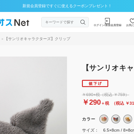
新規会員登録ですぐに使えるクーポンプレゼント！
ログイン/新規会員登録
お気
【サンリオキャラクターズ】クリップ
>
【サンリオキャ
￥690+税（税込 ￥759）
￥290
＋税
（税込 ￥3
カラー
サイズ：
6.5×8cm / 8×8c