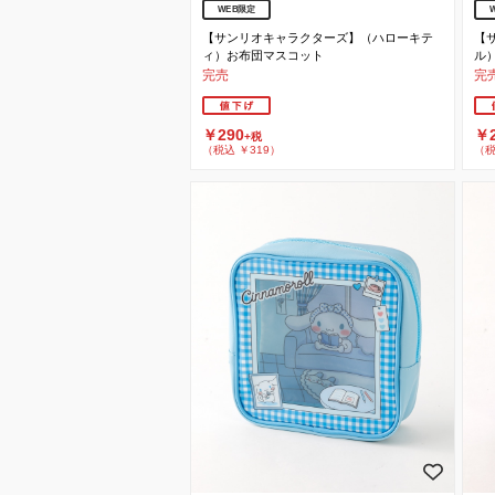
WEB限定
【サンリオキャラクターズ】（ハローキテ
【
ィ）お布団マスコット
ル
完売
完
￥290
￥2
+税
（税込 ￥319）
（税