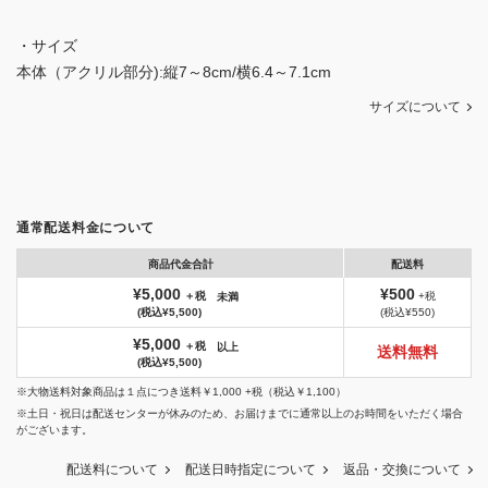
・サイズ
本体（アクリル部分):縦7～8cm/横6.4～7.1cm
サイズについて
通常配送料金について
商品代金合計
配送料
¥5,000
¥500
＋税
+税
未満
(税込¥5,500)
(税込¥550)
¥5,000
＋税
以上
送料無料
(税込¥5,500)
※大物送料対象商品は１点につき送料￥1,000 +税（税込￥1,100）
※土日・祝日は配送センターが休みのため、お届けまでに通常以上のお時間をいただく場合
がございます。
配送料について
配送日時指定について
返品・交換について