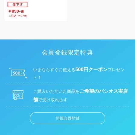
￥890
+税
（税込 ￥979）
会員登録限定特典
500円クーポン
いまならすぐに使える
プレゼン
ト！
ご希望のパシオス実店
ご購入いただいた商品を
舗
で受け取れます
新規会員登録