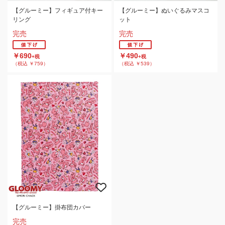
【グルーミー】フィギュア付キー
【グルーミー】ぬいぐるみマスコ
リング
ット
完売
完売
￥690
￥490
+税
+税
（税込 ￥759）
（税込 ￥539）
【グルーミー】掛布団カバー
完売