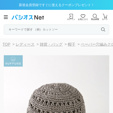
新規会員登録ですぐに使えるクーポンプレゼント！
ログイン
お気に入り
商品検索
カート
TOP
>
レディース
>
雑貨・バッグ
>
帽子
>
ペーパー穴編みク