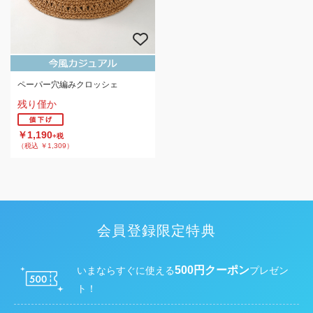
ペーパー穴編みクロッシェ
残り僅か
￥1,190
+税
（税込 ￥1,309）
会員登録限定特典
500円クーポン
いまならすぐに使える
プレゼン
ト！