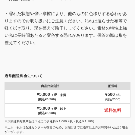
・濡れた状態や強い摩擦により、他のものに色移りする恐れがあ
りますのでお取り扱いにご注意ください。汚れは湿らせた布等で
軽く拭き取り、形を整えて陰干ししてください。素材の特性上強
い光に長時間あたると変色する恐れがあります。保管の際は形を
整えてください。
通常配送料金について
商品代金合計
配送料
¥5,000
¥500
＋税
+税
未満
(税込¥5,500)
(税込¥550)
¥5,000
＋税
以上
送料無料
(税込¥5,500)
※大物送料対象商品は１点につき送料￥1,000 +税（税込￥1,100）
※土日・祝日は配送センターが休みのため、お届けまでに通常以上のお時間をいただく場合
がございます。