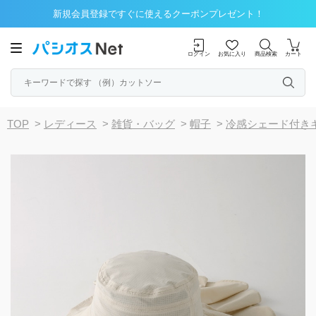
新規会員登録ですぐに使えるクーポンプレゼント！
ログイン
お気に入り
商品検索
カート
TOP
>
レディース
>
雑貨・バッグ
>
帽子
>
冷感シェード付き