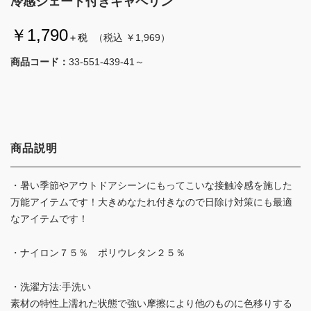
冷感シェード付きキャペリン
￥1,790
＋税
（税込 ￥1,969）
商品コード：
33-551-439-41～
商品説明
・暑い季節やアウトドアシーンにもってこいな接触冷感を施した
万能アイテムです！大きめなたれ付きなので日除け対策にも最適
なアイテムです！
・ナイロン７５％ ポリウレタン２５％
・洗濯方法:手洗い
素材の特性上濡れた状態で強い摩擦により他のものに色移りする