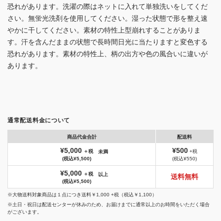
恐れがあります。洗濯の際はネットに入れて単独洗いをしてくだ
さい。無蛍光洗剤を使用してください。湿った状態で形を整え速
やかに干してください。素材の特性上型崩れすることがありま
す。汗を含んだままの状態で長時間日光に当たりますと変色する
恐れがあります。素材の特性上、柄の出方や色の風合いに違いが
あります。
通常配送料金について
商品代金合計
配送料
¥5,000
¥500
＋税
+税
未満
(税込¥5,500)
(税込¥550)
¥5,000
＋税
以上
送料無料
(税込¥5,500)
※大物送料対象商品は１点につき送料￥1,000 +税（税込￥1,100）
※土日・祝日は配送センターが休みのため、お届けまでに通常以上のお時間をいただく場合
がございます。