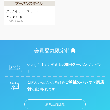
タックギャザースカート
￥2,490
+税
（税込 ￥2,739）
会員登録限定特典
500円クーポン
いまならすぐに使える
プレゼン
ト！
ご希望のパシオス実店
ご購入いただいた商品を
舗
で受け取れます
新規会員登録