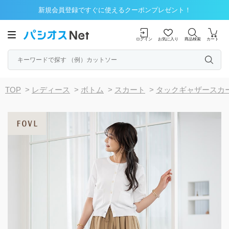
新規会員登録ですぐに使えるクーポンプレゼント！
ログイン
お気に入り
商品検索
カート
TOP
>
レディース
>
ボトム
>
スカート
>
タックギャザースカ