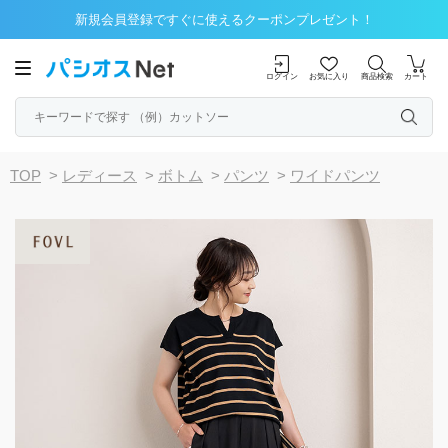
新規会員登録ですぐに使えるクーポンプレゼント！
ログイン
お気に入り
商品検索
カート
TOP
>
レディース
>
ボトム
>
パンツ
>
ワイドパンツ