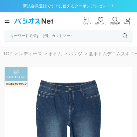
新規会員登録ですぐに使えるクーポンプレゼント！
ログイン
お気に入り
商品検索
カート
TOP
>
レディース
>
ボトム
>
パンツ
>
夏ボトムデニムスキニ