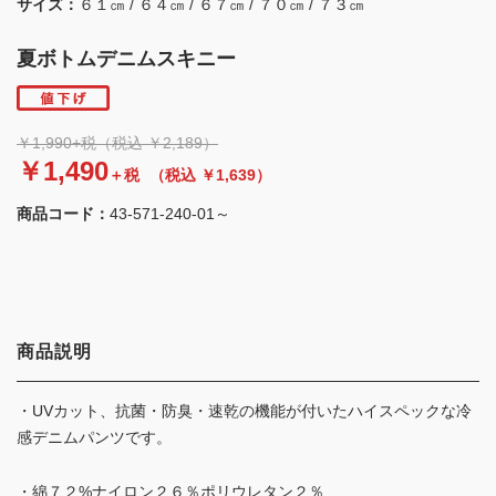
サイズ：
６１㎝ / ６４㎝ / ６７㎝ / ７０㎝ / ７３㎝
夏ボトムデニムスキニー
￥1,990+税（税込 ￥2,189）
￥1,490
＋税
（税込 ￥1,639）
商品コード：
43-571-240-01～
商品説明
・UVカット、抗菌・防臭・速乾の機能が付いたハイスペックな冷
感デニムパンツです。
・綿７２%ナイロン２６％ポリウレタン２％