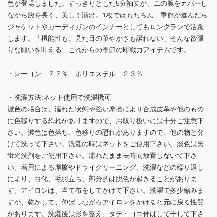
色が登場しました。すっきりとした5分袖丈が、二の腕をカバーし
ながら腕を長く、美しく演出。1枚ではもちろん、季節が進んだら
ジャケットやカーディガンのインナーとしてもロングランで活躍
します。「機能性も、見た目の華やかさも譲れない」そんな欲張
りな願いを叶える、これからの季節の即戦力アイテムです。
・レーヨン ７７％ ポリエステル ２３％
・洗濯方法:ネット使用で洗濯機可
濃色の場合は、濡れた状態や強い摩擦により合成皮革や他のもの
に色移りする恐れがありますので、お取り扱いには十分ご注意下
さい。濃色は色落ち、色移りの恐れがありますので、他の物と分
けて洗って下さい。洗濯の時はネットをご使用下さい。淡色は無
蛍光洗剤をご使用下さい。濡れたまま長時間放置しないで下さ
い。着用による摩擦やドライクリーニング、洗濯などの繰り返し
により、白化、毛羽立ち、部分的は脱色が起きることがありま
す。アイロンは、当て布をしてかけて下さい。洗濯で多少縮みま
すが、乾かして、伸ばしながらアイロンをかけると元に戻る性質
があります。洗濯後は形を整え、タテ・ヨコ伸ばして干して下さ