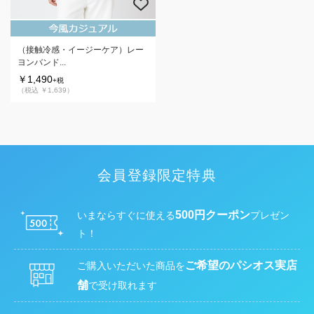
（接触冷感・イージーケア）レー
ヨンバンド...
￥1,490
+税
（税込 ￥1,639）
会員登録限定特典
500円クーポン
いまならすぐに使える
プレゼン
ト！
ご希望のパシオス実店
ご購入いただいた商品を
舗
で受け取れます