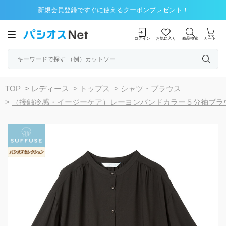
新規会員登録ですぐに使えるクーポンプレゼント！
ログイン
お気に入り
商品検索
カート
TOP
>
レディース
>
トップス
>
シャツ・ブラウス
>
（接触冷感・イージーケア）レーヨンバンドカラー５分袖ブラ