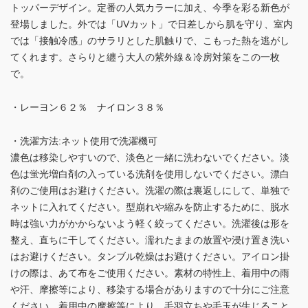
トッパーデザイン。定番の人気カラーに加え、今季を彩る新色が
登場しました。外では「UVカット」で日差しから肌を守り、室内
では「接触冷感」のサラリとした肌触りで、こもった熱を逃がし
てくれます。さらりと纏う大人の紫外線＆冷房対策をこの一枚
で。
・レーヨン６２％ ナイロン３８％
・洗濯方法:ネット使用で洗濯機可
濃色は移染しやすいので、淡色と一緒に洗わないでください。淡
色は蛍光増白剤の入っている洗剤を使用しないでください。漂白
剤のご使用はお避けください。洗濯の際は裏返しにして、単独で
ネットに入れてください。型崩れや縮みを防止するために、脱水
時は強い力がかからないよう軽く絞ってください。洗濯後は形を
整え、直ちに干してください。濡れたままの放置や浸け置き洗い
はお避けください。タンブル乾燥はお避けください。アイロン掛
けの際は、あて布をご使用ください。素材の特性上、着用中の雨
や汗、摩擦等により、移染する場合がありますので十分にご注意
ください。着用中の摩擦等により、毛羽立ちや毛玉が生じること