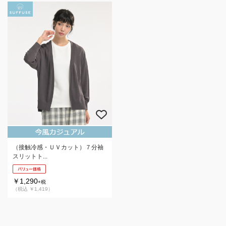
（接触冷感・ＵＶカット）７分袖
スリットト...
￥1,290
+税
（税込 ￥1,419）