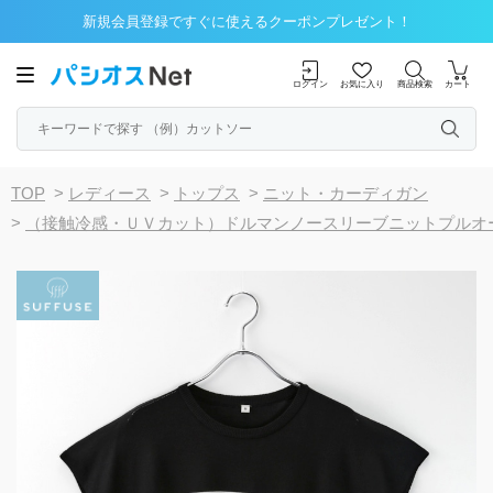
新規会員登録ですぐに使えるクーポンプレゼント！
ログイン
お気に入り
商品検索
カート
TOP
>
レディース
>
トップス
>
ニット・カーディガン
>
（接触冷感・ＵＶカット）ドルマンノースリーブニットプルオ