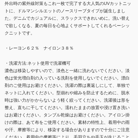
外出時の紫外線対策もこれ一枚で完了する大人気のUVカットニッ
トに、ドルマンシルエットのノースリーブタイプが誕生しまし
た。デニムでカジュアルに、スラックスできれいめに。洗い替え
で欲しくなる、夏の毎日を心地よくサポートしてくれるベーシッ
クニットです。
・レーヨン６２％ ナイロン３８％
・洗濯方法:ネット使用で洗濯機可
濃色は移染しやすいので、淡色と一緒に洗わないでください。淡
色は蛍光増白剤の入っている洗剤を使用しないでください。漂白
剤のご使用はお避けください。洗濯の際は裏返しにして、単独で
ネットに入れてください。型崩れや縮みを防止するために、脱水
時は強い力がかからないよう軽く絞ってください。洗濯後は形を
整え、直ちに干してください。濡れたままの放置や浸け置き洗い
はお避けください。タンブル乾燥はお避けください。アイロン掛
けの際は、あて布をご使用ください。素材の特性上、着用中の雨
や汗、摩擦等により、移染する場合がありますので十分にご注意
ください。着用中の摩擦等により、毛羽立ちや毛玉が生じること