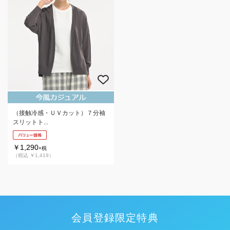
（接触冷感・ＵＶカット）７分袖
スリットト...
￥1,290
+税
（税込 ￥1,419）
会員登録限定特典