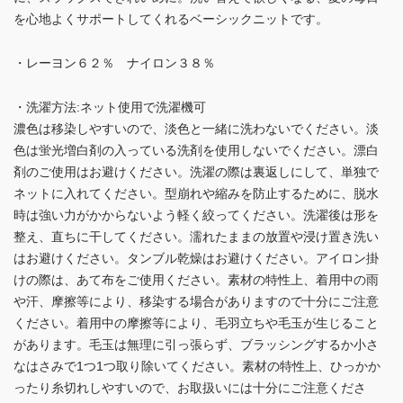
を心地よくサポートしてくれるベーシックニットです。
・レーヨン６２％ ナイロン３８％
・洗濯方法:ネット使用で洗濯機可
濃色は移染しやすいので、淡色と一緒に洗わないでください。淡
色は蛍光増白剤の入っている洗剤を使用しないでください。漂白
剤のご使用はお避けください。洗濯の際は裏返しにして、単独で
ネットに入れてください。型崩れや縮みを防止するために、脱水
時は強い力がかからないよう軽く絞ってください。洗濯後は形を
整え、直ちに干してください。濡れたままの放置や浸け置き洗い
はお避けください。タンブル乾燥はお避けください。アイロン掛
けの際は、あて布をご使用ください。素材の特性上、着用中の雨
や汗、摩擦等により、移染する場合がありますので十分にご注意
ください。着用中の摩擦等により、毛羽立ちや毛玉が生じること
があります。毛玉は無理に引っ張らず、ブラッシングするか小さ
なはさみで1つ1つ取り除いてください。素材の特性上、ひっかか
ったり糸切れしやすいので、お取扱いには十分にご注意くださ