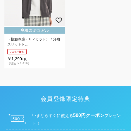
（接触冷感・ＵＶカット）７分袖
スリットト...
￥1,290
+税
（税込 ￥1,419）
会員登録限定特典
500円クーポン
いまならすぐに使える
プレゼン
ト！