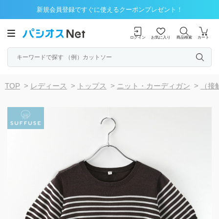
新規会員登録ですぐに使えるクーポンプレゼント！
ログイン
お気に入り
商品検索
カート
TOP
>
レディース
>
トップス
>
ニット・カーディガン
>
（接