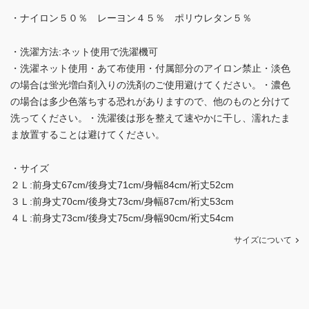
・ナイロン５０％ レーヨン４５％ ポリウレタン５％
・洗濯方法:ネット使用で洗濯機可
・洗濯ネット使用・あて布使用・付属部分のアイロン禁止・淡色
の場合は蛍光増白剤入りの洗剤のご使用避けてください。・濃色
の場合は多少色落ちする恐れがありますので、他のものと分けて
洗ってください。・洗濯後は形を整えて速やかに干し、濡れたま
ま放置することは避けてください。
・サイズ
２Ｌ:前身丈67cm/後身丈71cm/身幅84cm/裄丈52cm
３Ｌ:前身丈70cm/後身丈73cm/身幅87cm/裄丈53cm
４Ｌ:前身丈73cm/後身丈75cm/身幅90cm/裄丈54cm
サイズについて