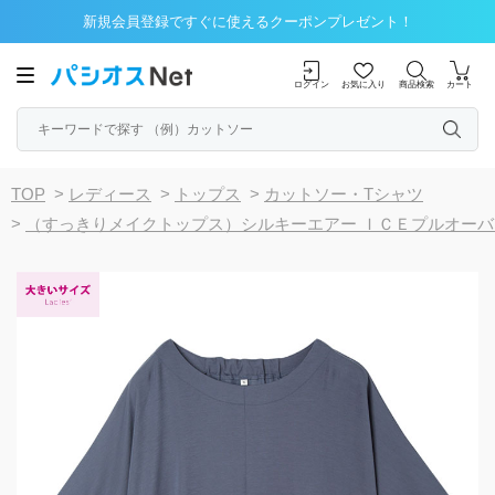
新規会員登録ですぐに使えるクーポンプレゼント！
ログイン
お気に入り
商品検索
カート
TOP
>
レディース
>
トップス
>
カットソー・Tシャツ
>
（すっきりメイクトップス）シルキーエアー ＩＣＥプルオーバ