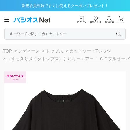
新規会員登録ですぐに使えるクーポンプレゼント！
ログイン
お気に入り
商品検索
カート
TOP
>
レディース
>
トップス
>
カットソー・Tシャツ
>
（すっきりメイクトップス）シルキーエアー ＩＣＥプルオーバ