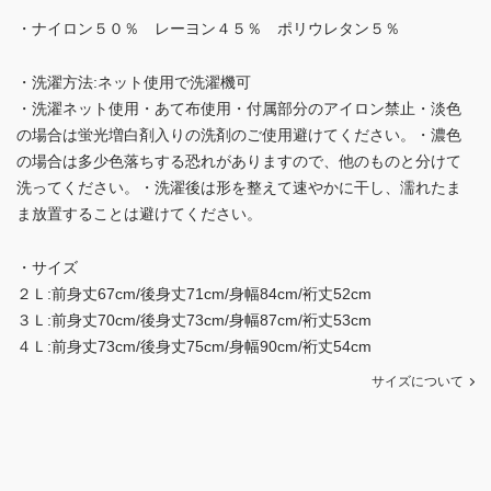
・ナイロン５０％ レーヨン４５％ ポリウレタン５％
・洗濯方法:ネット使用で洗濯機可
・洗濯ネット使用・あて布使用・付属部分のアイロン禁止・淡色
の場合は蛍光増白剤入りの洗剤のご使用避けてください。・濃色
の場合は多少色落ちする恐れがありますので、他のものと分けて
洗ってください。・洗濯後は形を整えて速やかに干し、濡れたま
ま放置することは避けてください。
・サイズ
２Ｌ:前身丈67cm/後身丈71cm/身幅84cm/裄丈52cm
３Ｌ:前身丈70cm/後身丈73cm/身幅87cm/裄丈53cm
４Ｌ:前身丈73cm/後身丈75cm/身幅90cm/裄丈54cm
サイズについて